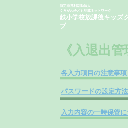
特定非営利活動法人
くろがね子ども地域ネットワーク
鉄小学校
​放課後キッズ
ブ
《入退出管
各入力項目の注意事項
パスワードの設定方法
入力内容の一時保管に