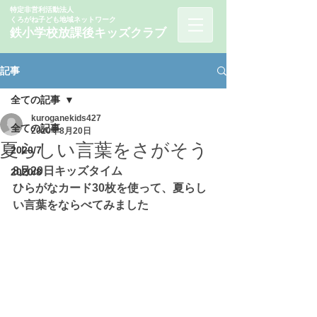
特定非営利活動法人
くろがね子ども地域ネットワーク
鉄小学校
​放課後キッズクラ
ブ
記事
全ての記事
kuroganekids427
全ての記事
2020年8月20日
夏らしい言葉をさがそう
2020/7
8月20日キッズタイム
2020/8
ひらがなカード30枚を使って、夏らし
い言葉をならべてみました