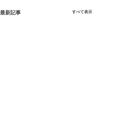
すべて表示
最新記事
コメント
英語で遊ぼう！