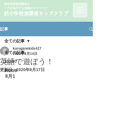
特定非営利活動法人
くろがね子ども地域ネットワーク
鉄小学校
​放課後キッズクラ
ブ
記事
全ての記事
kuroganekids427
全ての記事
2020年8月14日
英語で遊ぼう！
2020/7
更新日：
2020年8月17日
2020/8
8月1