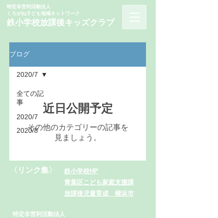
特定非営利活動法人
くろがね子ども地域ネットワーク
鉄小学校
​放課後キッズクラ
ブ
ブログ
2020/7
全ての記
事
近日公開予定
2020/7
その他のカテゴリーの記事を
2020/8
見ましょう。
〈リンク集〉
鉄小学校HP
青葉区こども家庭支援課
放課後児童育成 横浜市
特定非営利活動法人